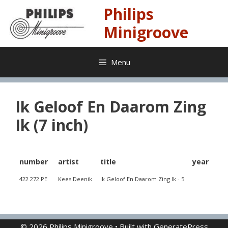
Skip
Philips
to
content
Minigroove
Menu
Ik Geloof En Daarom Zing
Ik (7 inch)
number
artist
title
year
422 272 PE
Kees Deenik
Ik Geloof En Daarom Zing Ik - 5
© 2026 Philips Minigroove
• Built with
GeneratePress