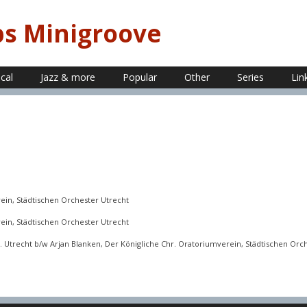
ps Minigroove
ical
Jazz & more
Popular
Other
Series
Lin
rein, Städtischen Orchester Utrecht
rein, Städtischen Orchester Utrecht
h. Utrecht b/w Arjan Blanken, Der Königliche Chr. Oratoriumverein, Städtischen Orc