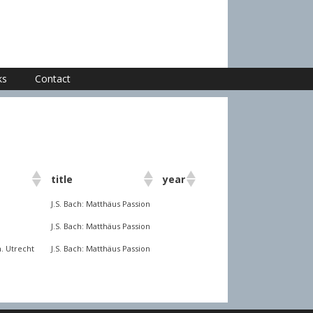
ks
Contact
title
year
J.S. Bach: Matthäus Passion
J.S. Bach: Matthäus Passion
h. Utrecht
J.S. Bach: Matthäus Passion