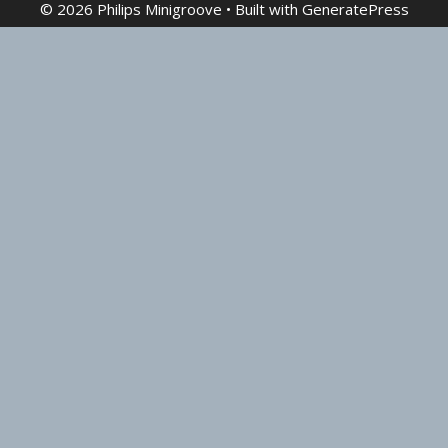
© 2026 Philips Minigroove
• Built with
GeneratePress